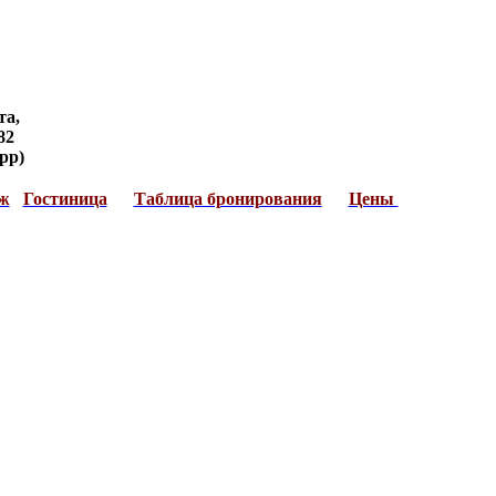
та,
82
pp)
ж
Гостиница
Таблица бронирования
Цены